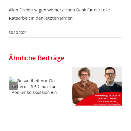
Allen Dreien sagen wir herzlichen Dank für die tolle
Ratsarbeit in den letzten Jahren!
30.10.2021
Ähnliche Beiträge
Gesundheit
vor Ort
Carportgesprä
sichern –
mit
SPD lädt
Daniela
zur
Behrens in
Podiumsdiskussion
Rechtenfleth
ein