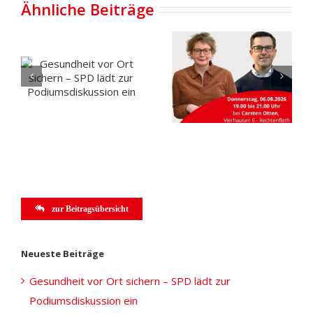
Ähnliche Beiträge
Gesundheit
vor Ort
Carportgesprä
sichern –
mit
SPD lädt
Daniela
zur
Behrens in
Podiumsdiskussion
Rechtenfleth
ein
zur Beitragsübersicht
Neueste Beiträge
Gesundheit vor Ort sichern – SPD lädt zur
Podiumsdiskussion ein