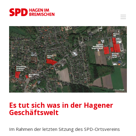
Zum
Inhalt
springen
Zeige
grösseres
Bild
Es tut sich was in der Hagener
Geschäftswelt
Im Rahmen der letzten Sitzung des SPD-Ortsvereins